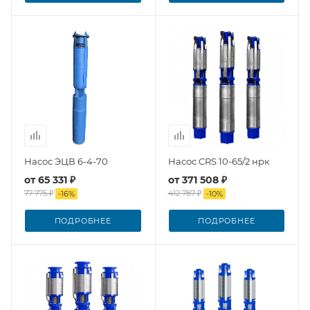
Насос ЭЦВ 6-4-70
Насос CRS 10-65/2 нрк
от
65 331 ₽
от
371 508 ₽
77 775 ₽
412 787 ₽
-
16
%
-
10
%
ПОДРОБНЕЕ
ПОДРОБНЕЕ