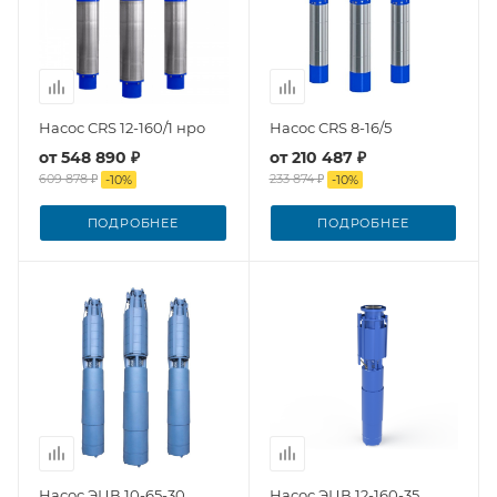
Насос CRS 12-160/1 нро
Насос CRS 8-16/5
от
548 890 ₽
от
210 487 ₽
609 878 ₽
233 874 ₽
-
10
%
-
10
%
ПОДРОБНЕЕ
ПОДРОБНЕЕ
Насос ЭЦВ 10-65-30
Насос ЭЦВ 12-160-35