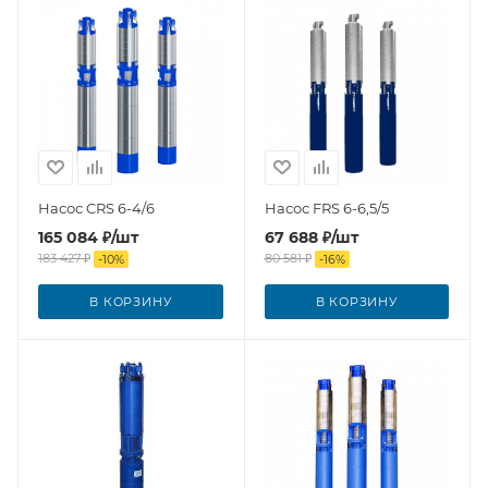
Насос CRS 6-4/6
Насос FRS 6-6,5/5
165 084
₽
/шт
67 688
₽
/шт
183 427
₽
80 581
₽
-
10
%
-
16
%
В КОРЗИНУ
В КОРЗИНУ