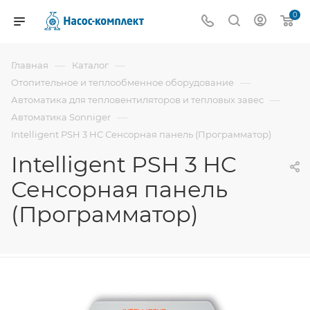
0
—
—
Главная
Каталог
—
Отопительное и теплообменное оборудование
—
Автоматика для тепловентиляторов и тепловых завес
—
Автоматика Sonniger
Intelligent PSH 3 HC Сенсорная панель (Программатор)
Intelligent PSH 3 HC
Сенсорная панель
(Программатор)