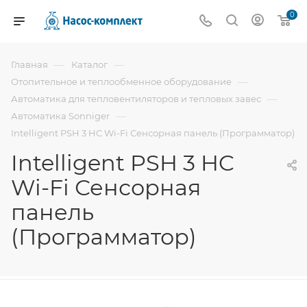
0
—
—
Главная
Каталог
—
Отопительное и теплообменное оборудование
—
Автоматика для тепловентиляторов и тепловых завес
—
Автоматика Sonniger
Intelligent PSH 3 HC Wi-Fi Сенсорная панель (Программатор)
Intelligent PSH 3 HC
Wi-Fi Сенсорная
панель
(Программатор)