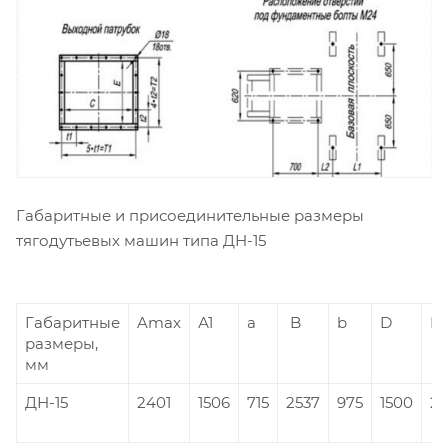
Габаритные и присоединительные размеры
тягодутьевых машин типа ДН-15
Габаритные
Amax
А1
а
B
b
D
H
размеры,
мм
ДН-15
2401
1506
715
2537
975
1500
23