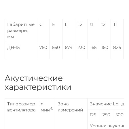
Габаритные
C
E
L1
L2
t1
t2
T1
T
размеры,
мм
ДН-15
750
560
674
230
165
160
825
6
Акустические
характеристики
Типоразмер
n,
Зона
Значение Lpi, дБ 
-1,
вентилятора
мин
измерений
125
250
500
Уровни звуковой