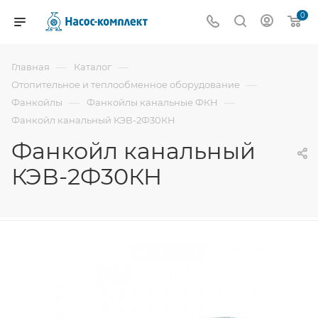
0
—
—
Главная
Каталог
—
Отопительное и теплообменное оборудование
—
—
Фанкойлы
Фанкойлы канальные ФКН
Фанкойл канальный КЭВ-2Ф30КН
Фанкойл канальный
КЭВ-2Ф30КН