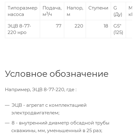
Типоразмер
Подача,
Напор,
Ступени
G
Мощ
3
насоса
м
/ч
м
(Ду)
кВт
ЭЦВ 8-77-
77
220
18
G5"
220 нро
(125)
Условное обозначение
Например, ЭЦВ 8-77-220, где :
ЭЦВ - агрегат с комплектацией
электродвигателем;
8 - внутренний диаметр обсадной трубы
скважины, мм, уменьшенный в 25 раз;