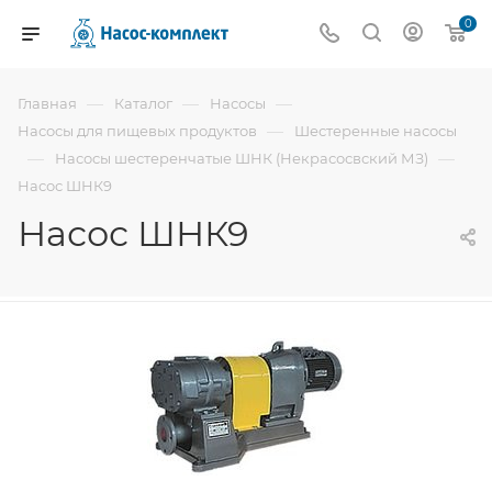
0
—
—
—
Главная
Каталог
Насосы
—
Насосы для пищевых продуктов
Шестеренные насосы
—
—
Насосы шестеренчатые ШНК (Некрасосвский МЗ)
Насос ШНК9
Насос ШНК9