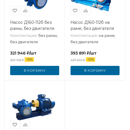
Насос Д160-112б без
Насос Д160-112б на
рамы, без двигателя
раме, без двигателя
без рамы,
на раме,
Комплектация:
Комплектация:
без двигателя
без двигателя
321 946
₽
/шт
393 891
₽
/шт
-
10
%
-
10
%
357 718
₽
437 657
₽
В КОРЗИНУ
В КОРЗИНУ