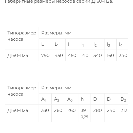
Габаритные размеры насосов серии Д160-112а.
Типоразмер
Размеры, мм
насоса
L
L
l
l
l
l
l
1
1
2
3
4
Д160-112а
790
450
450
210
340
160
340
Типоразмер
Размеры, мм
насоса
A
A
A
h
D
D
D
1
2
3
1
2
Д160-112а
330
260
260
39
280
240
212
-
0,29