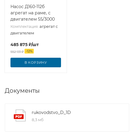
Насос Д160-112б
агрегат на раме, с
двигателем 55/3000
агрегат с
Комплектация:
двигателем
485 875
₽
/шт
-
12
%
552 131
₽
В КОРЗИНУ
Документы
rukovodstvo_D_1D
8,3 мб