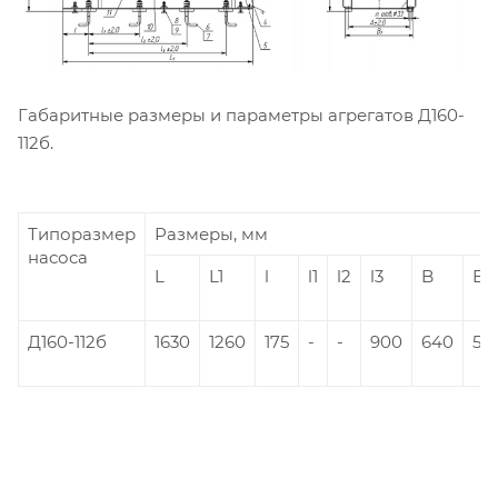
Габаритные размеры и параметры агрегатов Д160-
112б.
Типоразмер
Размеры, мм
насоса
L
L1
l
l1
l2
l3
B
B1
Д160-112б
1630
1260
175
-
-
900
640
510