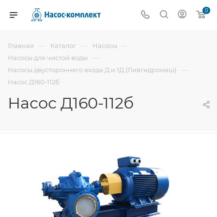
0
—
—
—
Главная
Каталог
Насосы
—
Насосы для чистой воды
—
Насосы двустороннего входа Д и 1Д (Ливгидромаш)
Насос Д160-112б
Насос Д160-112б