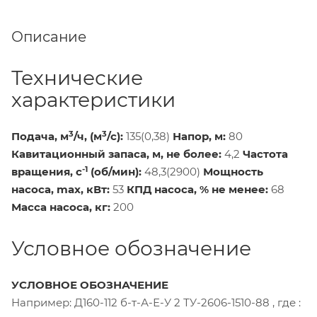
Описание
Технические
характеристики
3
3
Подача, м
/ч, (м
/с):
135(0,38)
Напор, м:
80
Кавитационный запаса, м, не более:
4,2
Частота
-1
вращения, с
(об/мин):
48,3(2900)
Мощность
насоса, max, кВт:
53
КПД насоса, % не менее:
68
Масса насоса, кг:
200
Условное обозначение
УСЛОВНОЕ ОБОЗНАЧЕНИЕ
Например: Д160-112 б-т-А-Е-У 2 ТУ-2606-1510-88 , где :