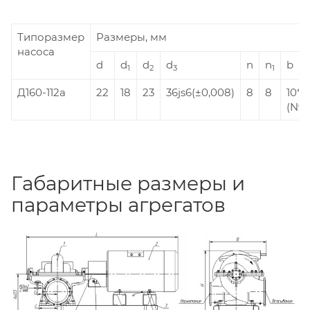
Типоразмер
Размеры, мм
насоса
d
d
d
d
n
n
b
1
2
3
1
Д160-112а
22
18
23
36js6(±0,008)
8
8
10*
(N9(
Габаритные размеры и
параметры агрегатов