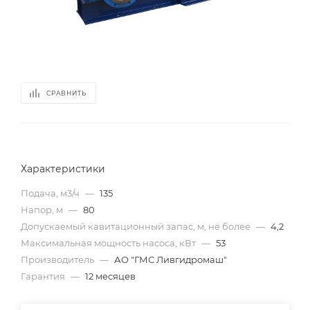
СРАВНИТЬ
Характеристики
Подача, м3/ч
—
135
Напор, м
—
80
Допускаемый кавитационный запас, м, не более
—
4,2
Максимальная мощность насоса, кВт
—
53
Производитель
—
АО "ГМС Ливгидромаш"
Гарантия
—
12 месяцев