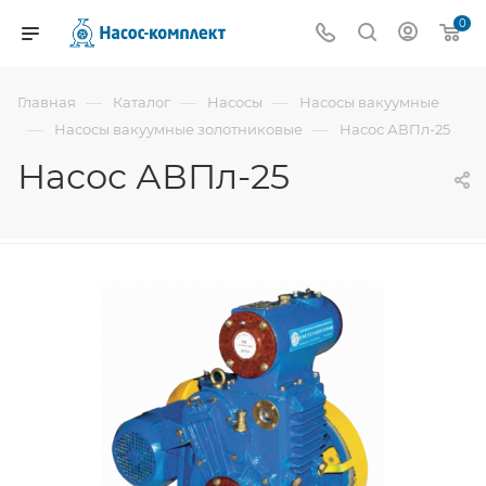
0
—
—
—
Главная
Каталог
Насосы
Насосы вакуумные
—
—
Насосы вакуумные золотниковые
Насос АВПл-25
Насос АВПл-25