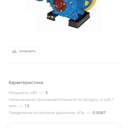
СРАВНИТЬ
Характеристики
Мощность, кВт
—
3
Номинальная производительность по воздуху, м куб./
мин
—
1.5
Предельное остаточное давление, кПа
—
0.0067