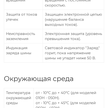
вращения
вращения с постоянной
скоростью.
Защита от токов
Защищен электронной цепью
утечек
(нарушение баланса
выходных токов).
Неисправность
Электронная защита (уровень
заземления
превышения тока).
Индикация
Световой индикатор "Заряд"
заряда шины
горит, пока напряжение
шины не упадет ниже 50 В.
Окружающая среда
Температура
от - 10°С до + 40°С (для моделей
окружающей
010Н - 050Н).
среды
от - 10°С до + 45°С (для моделей
060Н - 450Н).