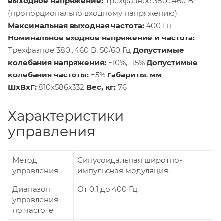
выходное напряжение:
Трехфазное 380...460 В
(пропорционально входному напряжению)
Максимальная выходная частота:
400 Гц
Номинальное входное напряжение и частота:
Трехфазное 380...460 В, 50/60 Гц
Допустимые
колебания напряжения:
+10%, -15%
Допустимые
колебания частоты:
±5%
Габариты, мм
ШхВхГ:
810х586х332
Вес, кг:
76
Характеристики
управления
Метод
Синусоидальная широтно-
управления
импульсная модуляция.
Диапазон
От 0,1 до 400 Гц.
управления
по частоте