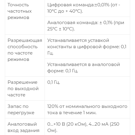
Точность
Цифровая команда:±0,01% (от -
частотных
10°С до + 40°С).
режимов
Аналоговая команда: ± 0,1% (при
25°С ± 10°С).
Разрешающая
Устанавливается уставкой
способность
константы в цифровой форме: 0,1
по частоте
Гц.
режимов
Устанавливается в аналоговой
форме: 0,1 Гц.
Разрешение
0,1 Гц.
по выходной
частоте
Запас по
120% от номинального выходного
перегрузке
тока в течение 1 мин.
Аналоговый
0…+10 В (20 кОм), 4…20 мА (250
вход задания
Ом).