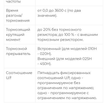
частоты
Время
от 0,0 до 3600 с (по два
разгона/
значения).
торможения
Тормозящий
до 20% без тормозного
крутящий
резистора; до 100 % - с внешним
момент
тормозным резистором.
Тормозной
Встроенный (для моделей 010Н
прерыватель
- 020Н).
Внешний (для моделей 025Н
- 450Н).
Соотношение
Пятнадцать фиксированных
U/f
соотношений U/f; одно -
программируемое без
ограничения по напряжению;
одно - программируемое с
ограничением по напряжению.