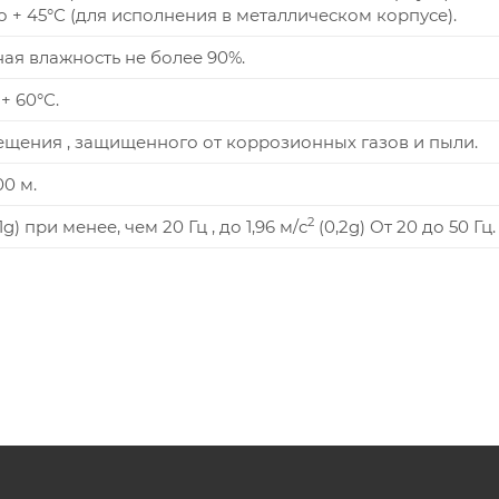
до + 45°С (для исполнения в металлическом корпусе).
ая влажность не более 90%.
 + 60°С.
щения , защищенного от коррозионных газов и пыли.
00 м.
2
1g) при менее, чем 20 Гц , до 1,96 м/c
(0,2g) От 20 до 50 Гц.