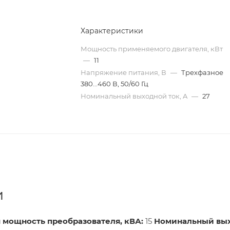
Характеристики
Мощность применяемого двигателя, кВт
—
11
Напряжение питания, В
—
Трехфазное
380...460 В, 50/60 Гц
Номинальный выходной ток, A
—
27
и
 мощность преобразователя, кВА:
15
Номинальный вы