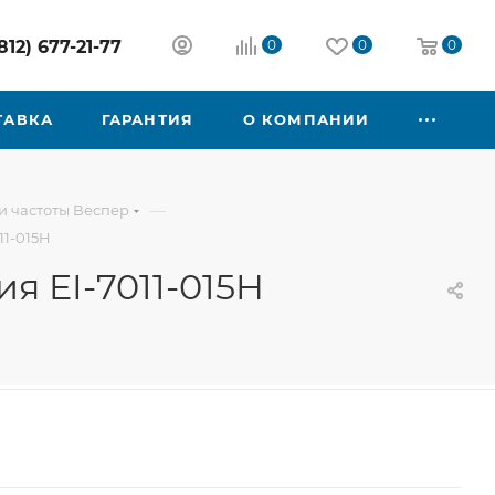
812) 677-21-77
0
0
0
ТАВКА
ГАРАНТИЯ
О КОМПАНИИ
—
 частоты Веспер
1-015H
 EI-7011-015H