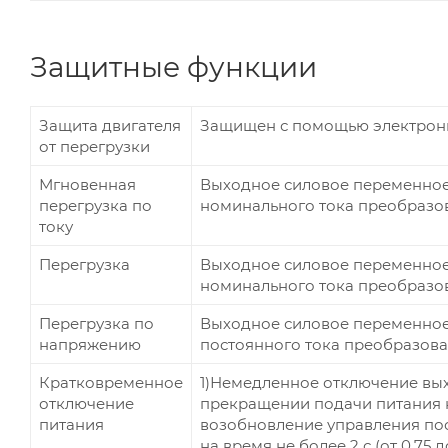
Защитные функции
Защита двигателя
Защищен с помощью электронн
от перегрузки
Мгновенная
Выходное силовое переменное 
перегрузка по
номинального тока преобразов
току
Перегрузка
Выходное силовое переменное 
номинального тока преобразов
Перегрузка по
Выходное силовое переменное
напряжению
постоянного тока преобразова
Кратковременное
1)Немедленное отключение вы
отключение
прекращении подачи питания н
питания
возобновление управления по
на время не более 2 с (от 0,75 до