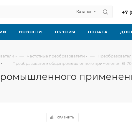
Каталог
+7 (
ИИ
НОВОСТИ
ОБЗОРЫ
ОПЛАТА
ДОС
—
—
ователи
Частотные преобразователи
Преобразователи
—
Преобразователь общепромышленного применения EI-701
ромышленного применения
СРАВНИТЬ