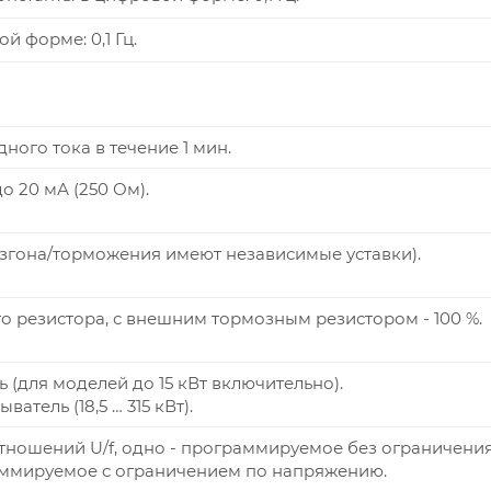
й форме: 0,1 Гц.
ного тока в течение 1 мин.
 до 20 мА (250 Ом).
разгона/торможения имеют независимые уставки).
о резистора, с внешним тормозным резистором - 100 %.
ь (для моделей до 15 кВт включительно).
тель (18,5 … 315 кВт).
тношений U/f, одно - программируемое без ограничени
аммируемое с ограничением по напряжению.