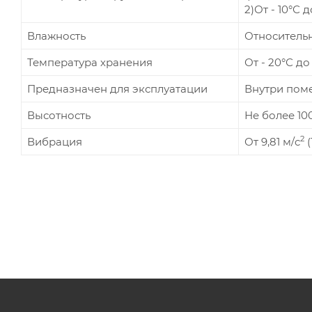
2)От - 10°С 
Влажность
Относительн
Температура хранения
От - 20°С до
Предназначен для эксплуатации
Внутри поме
Высотность
Не более 10
2
Вибрация
От 9,81 м/c
(