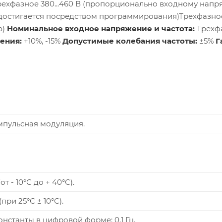
ехфазное 380...460 В (пропорционально входному нап
(достигается посредством программирования)Трехфазно
ю)
Номинальное входное напряжение и частота:
Трехф
ения:
+10%, -15%
Допустимые колебания частоты:
±5%
Г
я
пульсная модуляция.
т - 10°С до + 40°С).
при 25°С ± 10°С).
онстанты в цифровой форме: 0,1 Гц.