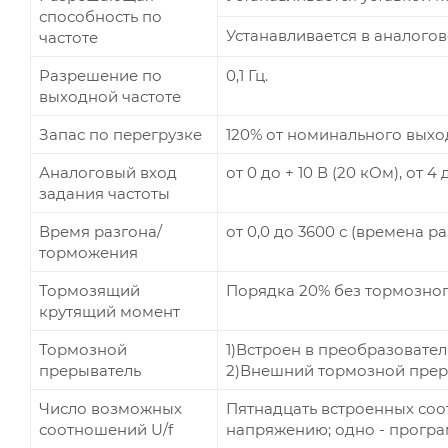
способность по
Устанавливается в аналогово
частоте
Разрешение по
0,1 Гц.
выходной частоте
Запас по перегрузке
120% от номинального выход
Аналоговый вход
от 0 до + 10 В (20 кОм), от 4
задания частоты
Время разгона/
от 0,0 до 3600 с (времена 
торможения
Тормозящий
Порядка 20% без тормозног
крутящий момент
Тормозной
1)Встроен в преобразовател
прерыватель
2)Внешний тормозной прерыва
Число возможных
Пятнадцать встроенных соо
соотношений U/f
напряжению; одно - прогр