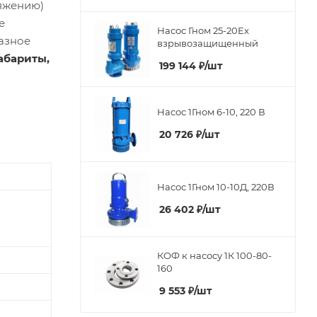
ряжению)
е
Насос Гном 25-20Ex
азное
взрывозащищенный
абариты,
199 144
₽
/шт
Насос 1Гном 6-10, 220 В
20 726
₽
/шт
Насос 1Гном 10-10Д, 220В
26 402
₽
/шт
КОФ к насосу 1К 100-80-
160
9 553
₽
/шт