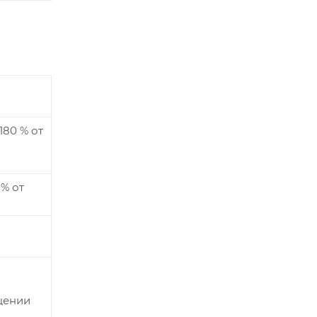
80 % от
% от
щении