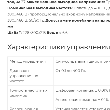
ток, А:
27
Максимальное выходное напряжение:
Тр
Номинальная выходная частота:
Вплоть до 400 Гц 
380...460 В (пропорционально входному напряжени
380...460 В, 50/60 Гц
Допустимые колебания напряж
мм
ШхВхГ:
228х300х215
Вес, кг:
6,6
Характеристики управлени
Метод управления
Синусоидальная широтноим
Диапазон
От 0,1 до 400 Гц.
управления по
частоте
Точность частотных
Цифровая команда: ± 0,01% (о
режимов
Аналоговая команда: ± 0,1% (
Разрешающая
Устанавливается уставкой к