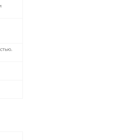
и
стью.