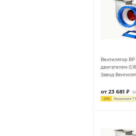
Вентилятор ВР 
двигателем 0,1
Завод Вентиля
от
23 681 ₽
31
-
25
%
Экономия
7 