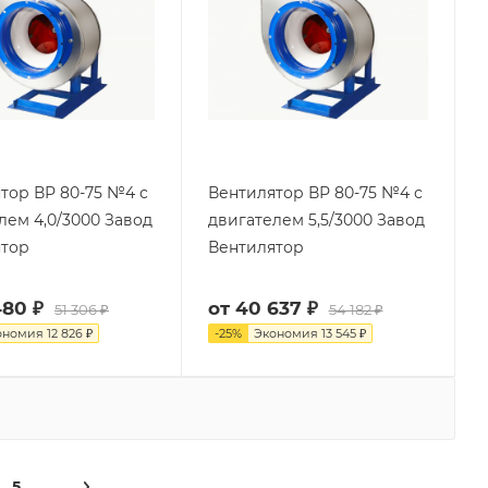
тор ВР 80-75 №4 с
Вентилятор ВР 80-75 №4 с
лем 4,0/3000 Завод
двигателем 5,5/3000 Завод
ятор
Вентилятор
480 ₽
от
40 637 ₽
51 306 ₽
54 182 ₽
ономия
12 826 ₽
-
25
%
Экономия
13 545 ₽
5