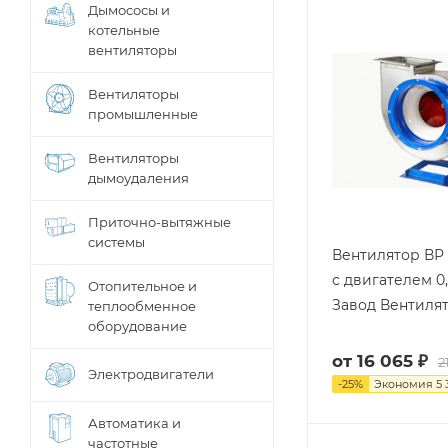
Дымососы и
котельные
вентиляторы
Вентиляторы
промышленные
Вентиляторы
дымоудаления
Приточно-вытяжные
системы
Вентилятор ВР 
с двигателем 0,
Отопительное и
Завод Вентиля
теплообменное
оборудование
от
16 065 ₽
2
Электродвигатели
-
25
%
Экономия
5 
Автоматика и
частотные