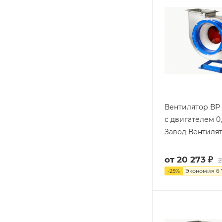
Вентилятор ВР 
с двигателем 0,
Завод Вентиля
от
20 273 ₽
2
-
25
%
Экономия
6 