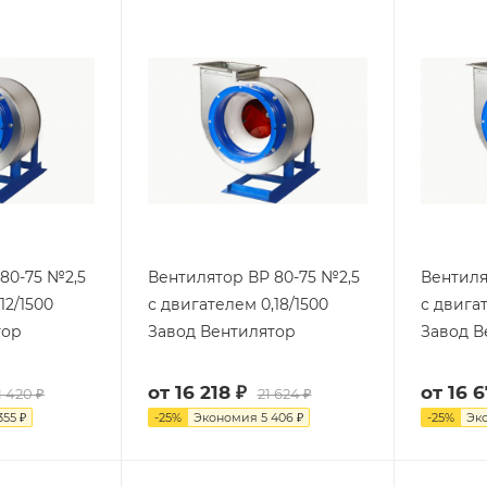
80-75 №2,5
Вентилятор ВР 80-75 №2,5
Вентиля
12/1500
с двигателем 0,18/1500
с двига
тор
Завод Вентилятор
Завод В
от
16 218 ₽
от
16 6
1 420 ₽
21 624 ₽
355 ₽
-
25
%
Экономия
5 406 ₽
-
25
%
Эк