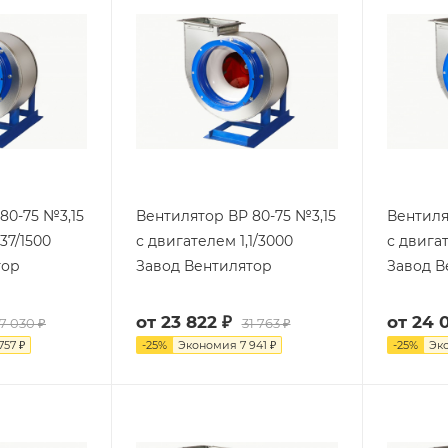
80-75 №3,15
Вентилятор ВР 80-75 №3,15
Вентиля
37/1500
с двигателем 1,1/3000
с двигат
тор
Завод Вентилятор
Завод В
от
23 822 ₽
от
24 0
7 030 ₽
31 763 ₽
757 ₽
-
25
%
Экономия
7 941 ₽
-
25
%
Эк