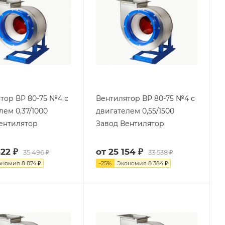
тор ВР 80-75 №4 с
Вентилятор ВР 80-75 №4 с
лем 0,37/1000
двигателем 0,55/1500
ентилятор
Завод Вентилятор
22 ₽
от
25 154 ₽
35 496 ₽
33 538 ₽
ономия
8 874 ₽
-
25
%
Экономия
8 384 ₽