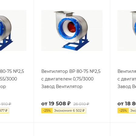
80-75 №2,5
Вентилятор ВР 80-75 №2,5
Вентиля
,55/3000
с двигателем 0,75/3000
с двигат
тор
Завод Вентилятор
Завод В
от
19 508 ₽
от
18 8
1 910 ₽
26 010 ₽
477 ₽
-
25
%
Экономия
6 502 ₽
-
25
%
Эк