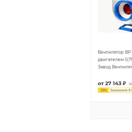
Вентилятор ВР 
двигателем 0,7
Завод Вентиля
от
27 143 ₽
3
-
25
%
Экономия
9 