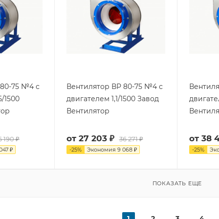
80-75 №4 с
Вентилятор ВР 80-75 №4 с
Вентиля
5/1500
двигателем 1,1/1500 Завод
двигате
тор
Вентилятор
Вентил
от
27 203 ₽
от
38 
6 190 ₽
36 271 ₽
047 ₽
-
25
%
Экономия
9 068 ₽
-
25
%
Эк
ПОКАЗАТЬ ЕЩЕ
1
2
3
4