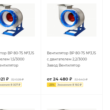
тор ВР 80-75 №3,15
Вентилятор ВР 80-75 №3,15
елем 1,5/3000
с двигателем 2,2/3000
ентилятор
Завод Вентилятор
21 ₽
от
24 480 ₽
32 028 ₽
32 640 ₽
ономия
8 007 ₽
-
25
%
Экономия
8 160 ₽