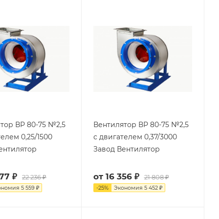
тор ВР 80-75 №2,5
Вентилятор ВР 80-75 №2,5
телем 0,25/1500
с двигателем 0,37/3000
ентилятор
Завод Вентилятор
77 ₽
от
16 356 ₽
22 236 ₽
21 808 ₽
ономия
5 559 ₽
-
25
%
Экономия
5 452 ₽