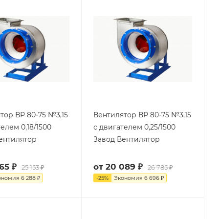
тор ВР 80-75 №3,15
Вентилятор ВР 80-75 №3,15
елем 0,18/1500
с двигателем 0,25/1500
ентилятор
Завод Вентилятор
65 ₽
от
20 089 ₽
25 153 ₽
26 785 ₽
ономия
6 288 ₽
-
25
%
Экономия
6 696 ₽