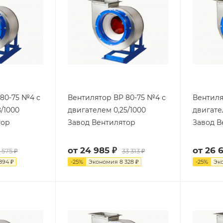
80-75 №4 с
Вентилятор ВР 80-75 №4 с
Вентиля
8/1000
двигателем 0,25/1000
двигате
тор
Завод Вентилятор
Завод В
от
24 985 ₽
от
26 6
 575 ₽
33 313 ₽
894 ₽
-
25
%
Экономия
8 328 ₽
-
25
%
Эк