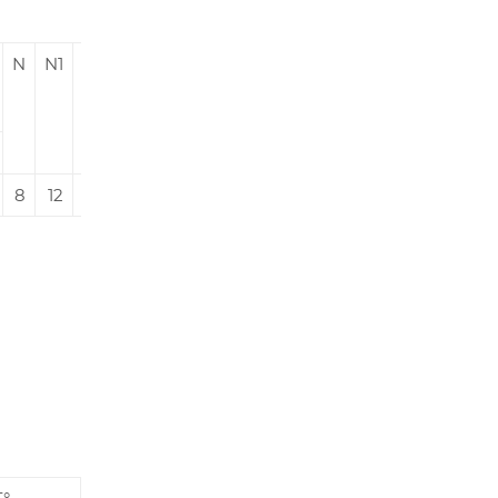
N
N1
n
8
12
2