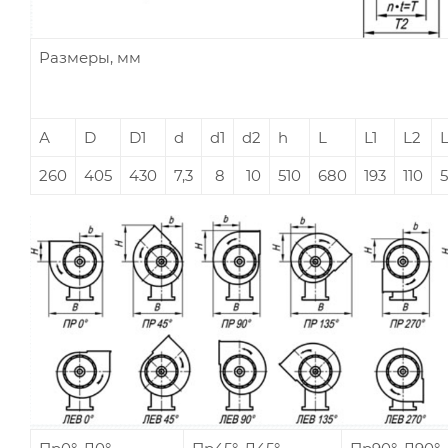
Размеры, мм
А
D
D1
d
d1
d2
h
L
L1
L2
260
405
430
7,3
8
10
510
680
193
110