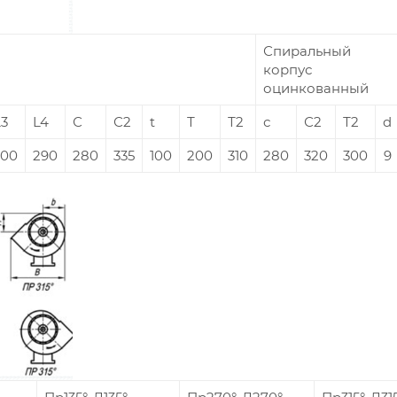
Спиральный
корпус
оцинкованный
L3
L4
С
С2
t
Т
Т2
с
С2
Т2
d
500
290
280
335
100
200
310
280
320
300
9